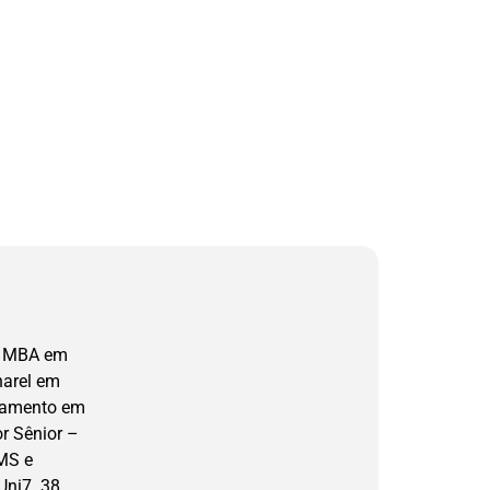
C. MBA em
harel em
damento em
r Sênior –
AMS e
Uni7. 38