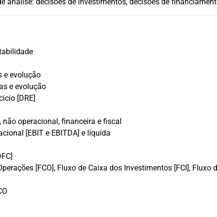
e análise: decisões de investimentos, decisões de financiamento
tabilidade
s e evolução
cas e evolução
ício [DRE]
 não operacional, financeira e fiscal
acional [EBIT e EBITDA] e líquida
DFC]
erações [FCO], Fluxo de Caixa dos Investimentos [FCI], Fluxo 
CO